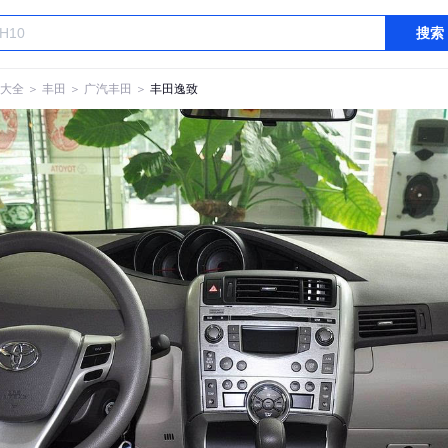
搜索
大全
＞
丰田
＞
广汽丰田
＞
丰田逸致