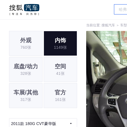
当前位置:
搜狐汽车
＞
车型
外观
内饰
760张
1149张
底盘/动力
空间
328张
41张
车展/其他
官方
317张
161张
2011款 180G CVT豪华版