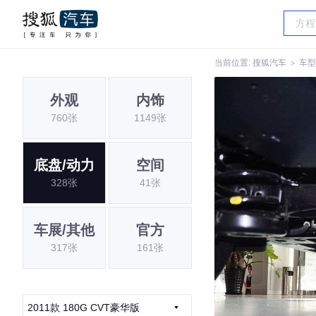
当前位置:
搜狐汽车
＞
车型
外观
内饰
760张
1149张
底盘/动力
空间
328张
41张
车展/其他
官方
317张
161张
2011款 180G CVT豪华版