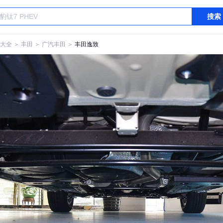
搜索
大全
＞
丰田
＞
广汽丰田
＞
丰田逸致