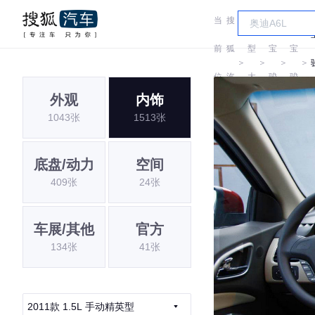
当
搜
车
前
狐
型
宝
宝
＞
＞
＞
＞
位
汽
大
骏
骏
外观
内饰
置:
车
全
1043张
1513张
底盘/动力
空间
409张
24张
车展/其他
官方
134张
41张
2011款 1.5L 手动精英型