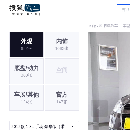
当前位置:
搜狐汽车
＞
车型
外观
内饰
682张
1083张
底盘/动力
空间
300张
车展/其他
官方
124张
147张
2012款 1.8L 手动 豪华版（带e