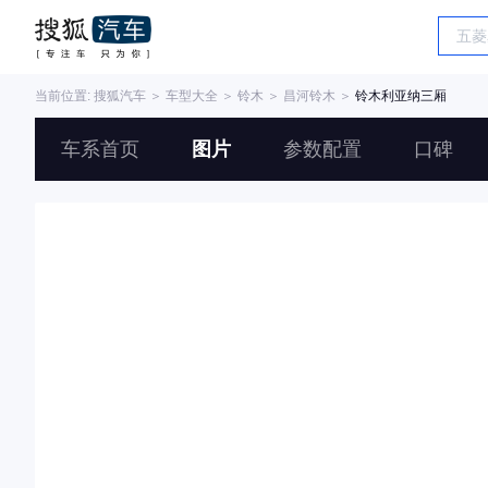
当前位置:
搜狐汽车
＞
车型大全
＞
铃木
＞
昌河铃木
＞
铃木利亚纳三厢
车系首页
图片
参数配置
口碑