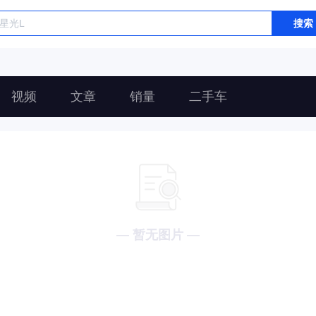
搜索
视频
文章
销量
二手车
— 暂无图片 —