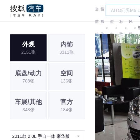
当
搜
车
东
前
狐
型
标
风
＞
＞
＞
＞
位
汽
大
致
标
外观
内饰
置:
车
全
致
2151张
3311张
底盘/动力
空间
708张
136张
车展/其他
官方
348张
184张
2011款 2.0L 手自一体 豪华版