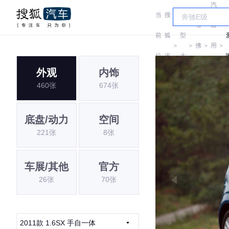
汽
当
搜
车
雪
通
前
狐
型
＞
＞
佛
＞
用
＞
位
汽
大
兰
雪
外观
内饰
置:
车
全
460张
674张
佛
兰
底盘/动力
空间
221张
8张
车展/其他
官方
26张
70张
2011款 1.6SX 手自一体