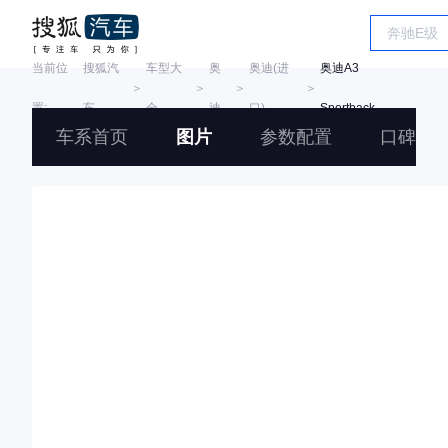
当前位
搜狐汽
车型大
奥
奥迪(进
奥迪A3
＞
＞
＞
＞
置:
车
全
迪
口)
Sportback
车系首页
图片
参数配置
口碑