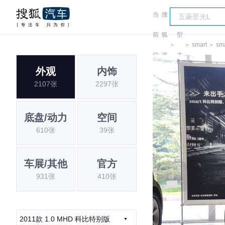
当
搜
车
前
狐
型
＞
＞
smart
＞
sma
位
汽
大
外观
内饰
置:
车
全
2107张
2297张
底盘/动力
空间
610张
39张
车展/其他
官方
931张
410张
2011款 1.0 MHD 科比特别版