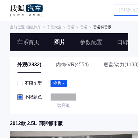
当前位置:
搜狐汽车
＞
车型大全
＞
雷诺
＞
雷诺
＞
雷诺科雷傲
车系首页
图片
参数配置
口碑
外观(2832)
内饰·VR(4554)
底盘/动力(1133
不限车型
停售
不限颜色
碧亮银
2012款 2.5L 四驱都市版