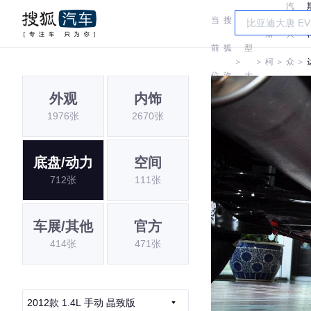
汽
当
搜
车
斯
大
前
狐
型
＞
＞
柯
＞
众
＞
位
汽
大
达
斯
外观
内饰
置:
车
全
1976张
2670张
柯
达
底盘/动力
空间
712张
111张
车展/其他
官方
414张
471张
2012款 1.4L 手动 晶致版