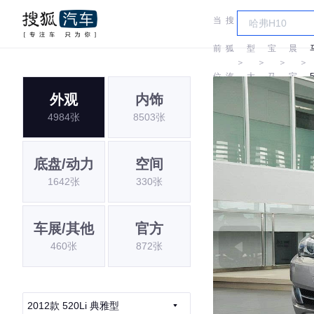
当
搜
车
华
前
狐
型
宝
晨
＞
＞
＞
＞
位
汽
大
马
宝
外观
内饰
置:
车
全
马
4984张
8503张
底盘/动力
空间
1642张
330张
车展/其他
官方
460张
872张
2012款 520Li 典雅型