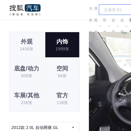
当
搜
车
前
狐
型
起
起
＞
＞
＞
＞
位
汽
大
亚
亚
外观
内饰
置:
车
全
1416张
1999张
底盘/动力
空间
509张
94张
车展/其他
官方
235张
118张
2012款 2.0L 自动两驱 GL