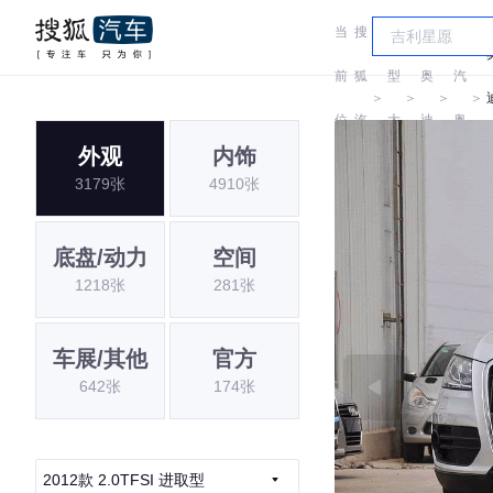
当
搜
车
一
前
狐
型
奥
汽
＞
＞
＞
＞
位
汽
大
迪
奥
外观
内饰
置:
车
全
迪
3179张
4910张
底盘/动力
空间
1218张
281张
车展/其他
官方
642张
174张
2012款 2.0TFSI 进取型