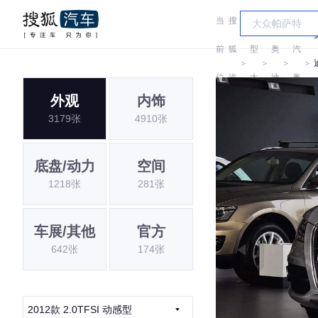
当
搜
车
一
前
狐
型
奥
汽
＞
＞
＞
＞
位
汽
大
迪
奥
外观
内饰
置:
车
全
迪
3179张
4910张
底盘/动力
空间
1218张
281张
车展/其他
官方
642张
174张
2012款 2.0TFSI 动感型