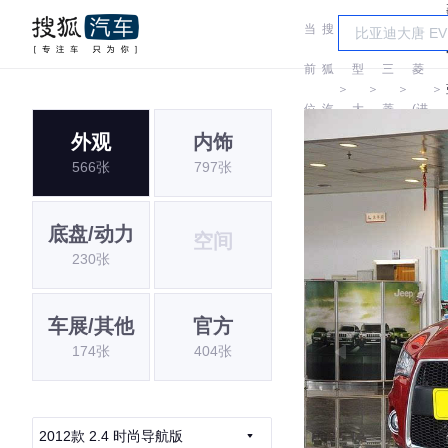
当
搜
车
三
前
狐
型
三
菱
＞
＞
＞
＞
位
汽
大
菱
(进
外观
内饰
置:
车
全
口)
566张
797张
底盘/动力
空间
230张
车展/其他
官方
174张
404张
2012款 2.4 时尚导航版