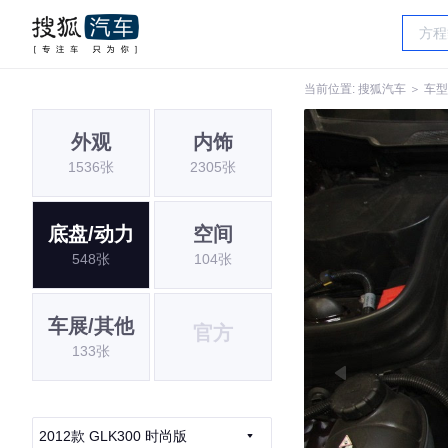
当前位置:
搜狐汽车
＞
车型
外观
内饰
1536张
2305张
底盘/动力
空间
548张
104张
车展/其他
官方
133张
2012款 GLK300 时尚版