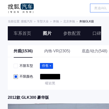
当前位置:
搜狐汽车
＞
车型大全
＞
奔驰
＞
北京奔驰
＞
奔驰GLK级
车系首页
图片
参数配置
口碑
外观(1536)
内饰·VR(2305)
底盘/动力(548)
不限车型
停售
不限颜色
曜岩黑
2012款 GLK300 豪华版