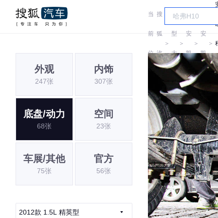
当
搜
车
长
长
前
狐
型
安
安
＞
＞
＞
＞
位
汽
大
凯
凯
外观
内饰
置:
车
全
程
程
247张
307张
底盘/动力
空间
68张
23张
车展/其他
官方
75张
56张
2012款 1.5L 精英型