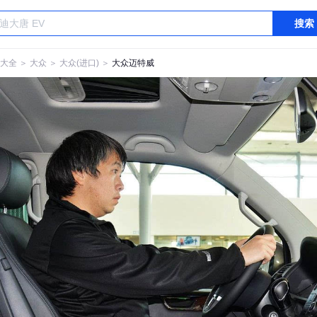
搜索
大全
＞
大众
＞
大众(进口)
＞
大众迈特威