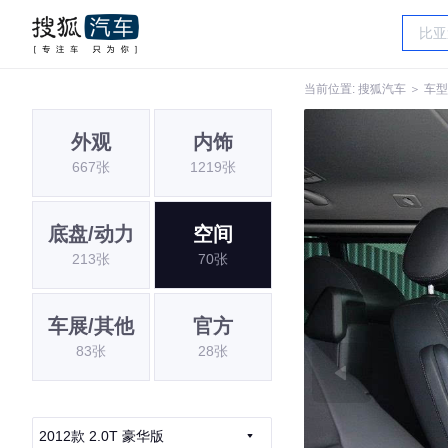
当前位置:
搜狐汽车
＞
车型
外观
内饰
667张
1219张
底盘/动力
空间
213张
70张
车展/其他
官方
83张
28张
2012款 2.0T 豪华版