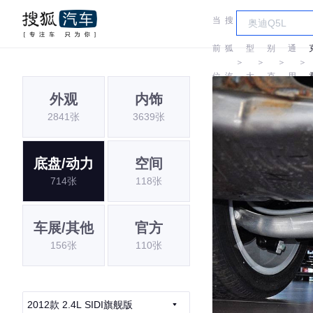
当
搜
车
汽
前
狐
型
别
通
＞
＞
＞
＞
位
汽
大
克
用
外观
内饰
置:
车
全
别
2841张
3639张
克
底盘/动力
空间
714张
118张
车展/其他
官方
156张
110张
2012款 2.4L SIDI旗舰版