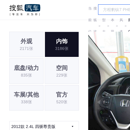
当
搜
车
东
前
狐
型
本
风
＞
＞
＞
＞
位
汽
大
田
本
外观
内饰
置:
车
全
田
2171张
3186张
底盘/动力
空间
835张
229张
车展/其他
官方
338张
520张
2012款 2.4L 四驱尊贵版