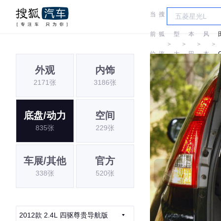
当
搜
车
东
前
狐
型
本
风
＞
＞
＞
＞
位
汽
大
田
本
外观
内饰
置:
车
全
田
2171张
3186张
底盘/动力
空间
835张
229张
车展/其他
官方
338张
520张
2012款 2.4L 四驱尊贵导航版