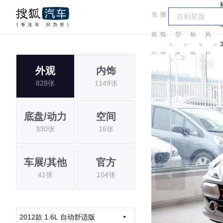
当
搜
车
东
前
狐
型
标
风
＞
＞
＞
＞
位
汽
大
致
标
外观
内饰
置:
车
全
致
828张
1149张
底盘/动力
空间
330张
16张
车展/其他
官方
41张
104张
2012款 1.6L 自动舒适版