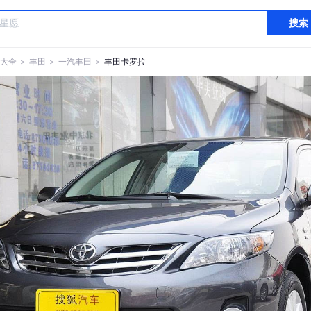
搜索
大全
＞
丰田
＞
一汽丰田
＞
丰田卡罗拉