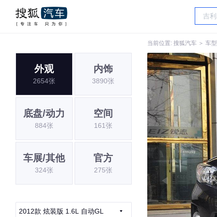
当前位置:
搜狐汽车
＞
车型
外观
内饰
2654张
3890张
底盘/动力
空间
884张
161张
车展/其他
官方
324张
275张
2012款 炫装版 1.6L 自动GL