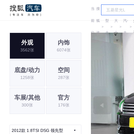
当
搜
车
一
前
狐
型
大
汽-
＞
＞
＞
＞
位
汽
大
众
大
外观
内饰
置:
车
全
众
3562张
6074张
底盘/动力
空间
1258张
287张
车展/其他
官方
300张
176张
2012款 1.8TSI DSG 领先型