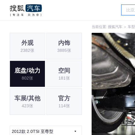
当前位置:
搜狐汽车
＞
车型
外观
内饰
2382张
3885张
底盘/动力
空间
802张
181张
车展/其他
官方
423张
114张
2012款 2.0TSI 至尊型