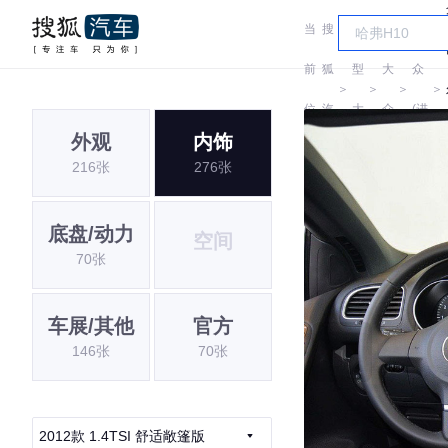
当
搜
车
大
前
狐
型
大
众
＞
＞
＞
＞
位
汽
大
众
(进
外观
内饰
置:
车
全
口)
216张
276张
底盘/动力
空间
70张
车展/其他
官方
146张
70张
2012款 1.4TSI 舒适敞篷版