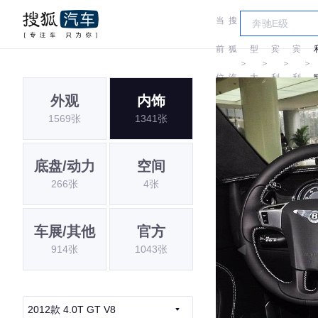
当
搜
车
前
狐
型
宾
宾
＞
＞
＞
＞
位
汽
大
利
利
外观
内饰
置:
车
全
1569张
1341张
底盘/动力
空间
266张
4张
车展/其他
官方
914张
1043张
2012款 4.0T GT V8