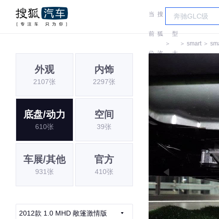
当
搜
车
前
狐
型
＞
＞
smart
＞
sma
位
汽
大
外观
内饰
置:
车
全
2107张
2297张
底盘/动力
空间
610张
39张
车展/其他
官方
931张
410张
2012款 1.0 MHD 敞篷激情版