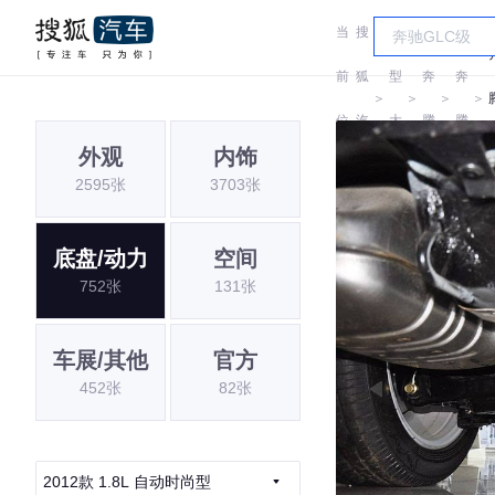
当
搜
车
前
狐
型
奔
奔
＞
＞
＞
＞
位
汽
大
腾
腾
外观
内饰
置:
车
全
2595张
3703张
底盘/动力
空间
752张
131张
车展/其他
官方
452张
82张
2012款 1.8L 自动时尚型