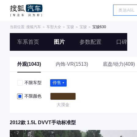
当前位置:
搜狐汽车
＞
车型大全
＞
宝骏
＞
宝骏
＞
宝骏630
车系首页
图片
参数配置
口碑
外观(1043)
内饰·VR(1513)
底盘/动力(409)
不限车型
停售
不限颜色
大漠金
2012款 1.5L DVVT手动标准型