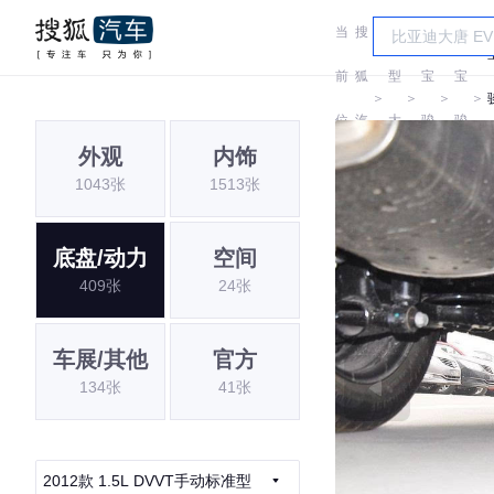
当
搜
车
前
狐
型
宝
宝
＞
＞
＞
＞
位
汽
大
骏
骏
外观
内饰
置:
车
全
1043张
1513张
底盘/动力
空间
409张
24张
车展/其他
官方
134张
41张
2012款 1.5L DVVT手动标准型