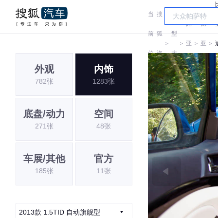
当
搜
车
比
比
前
狐
型
＞
＞
亚
＞
亚
＞
位
汽
大
迪
迪
外观
内饰
置:
车
全
782张
1283张
底盘/动力
空间
271张
48张
车展/其他
官方
185张
11张
2013款 1.5TID 自动旗舰型