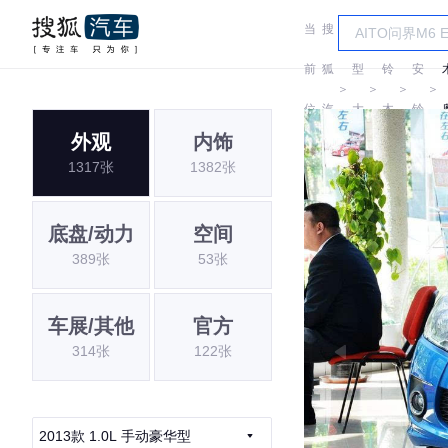
当
搜
车
长
前
狐
型
铃
安
＞
＞
＞
＞
位
汽
大
木
铃
外观
内饰
置:
车
全
木
1317张
1382张
底盘/动力
空间
389张
53张
车展/其他
官方
314张
122张
2013款 1.0L 手动豪华型