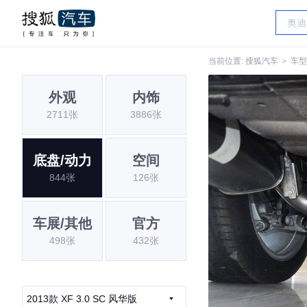
当前位置:
搜狐汽车
＞
车型
外观
内饰
2711张
3886张
底盘/动力
空间
844张
126张
车展/其他
官方
498张
432张
2013款 XF 3.0 SC 风华版