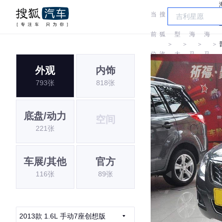
当
搜
车
前
狐
型
海
海
＞
＞
＞
＞
位
汽
大
马
马
外观
内饰
置:
车
全
793张
818张
底盘/动力
空间
221张
车展/其他
官方
116张
89张
2013款 1.6L 手动7座创想版