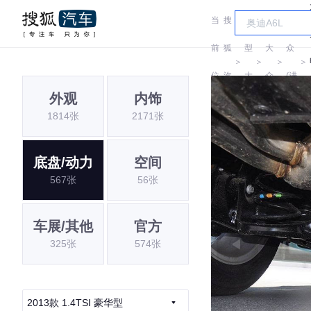
当
搜
车
大
前
狐
型
大
众
＞
＞
＞
＞
位
汽
大
众
(进
外观
内饰
置:
车
全
口)
1814张
2171张
底盘/动力
空间
567张
56张
车展/其他
官方
325张
574张
2013款 1.4TSI 豪华型