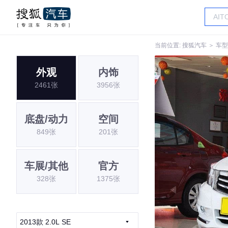
当前位置:
搜狐汽车
＞
车型
外观
内饰
2461张
3956张
底盘/动力
空间
849张
201张
车展/其他
官方
328张
1375张
2013款 2.0L SE