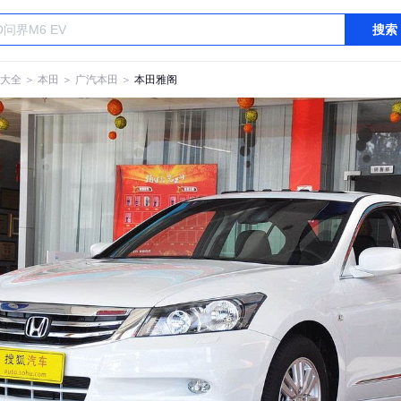
搜索
大全
＞
本田
＞
广汽本田
＞
本田雅阁