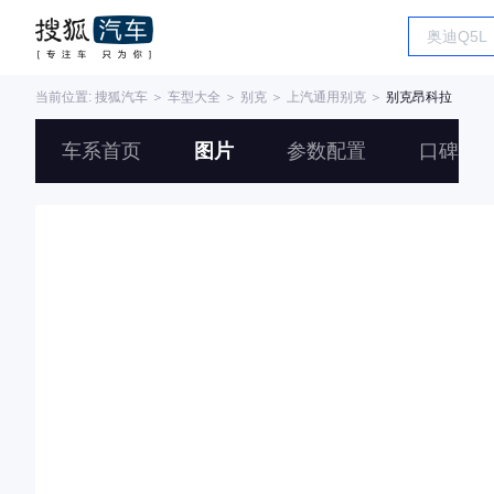
当前位置:
搜狐汽车
＞
车型大全
＞
别克
＞
上汽通用别克
＞
别克昂科拉
车系首页
图片
参数配置
口碑