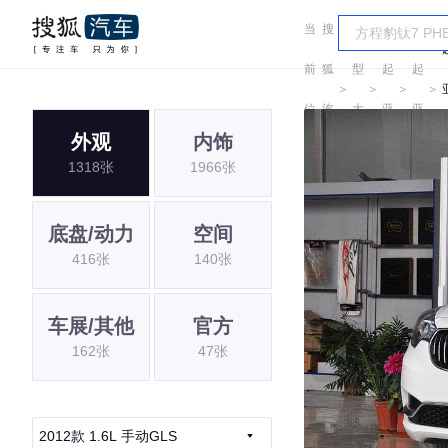
当
搜
车
前
狐
型
起
起
＞
＞
＞
＞
位
汽
大
亚
亚
外观
内饰
置:
车
全
1318张
1966张
底盘/动力
空间
416张
140张
车展/其他
官方
162张
47张
2012款 1.6L 手动GLS