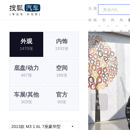
当
搜
车
东
东
前
狐
型
风
风
＞
＞
＞
＞
位
汽
大
风
风
外观
内饰
置:
车
全
行
行
1470张
1932张
底盘/动力
空间
487张
185张
车展/其他
官方
303张
60张
2013款 M3 1.6L 7座豪华型