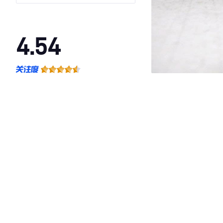
4.54
·外观表现一般，低于69%同级车
·内饰表现一般，低于88%同级车
·空间表现较为优秀，优于100%同级车