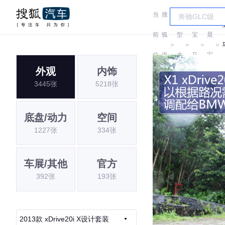
当
搜
车
华
前
狐
型
宝
晨
＞
＞
＞
＞
位
汽
大
马
宝
外观
内饰
置:
车
全
马
3445张
5218张
底盘/动力
空间
1227张
334张
车展/其他
官方
392张
193张
2013款 xDrive20i X设计套装