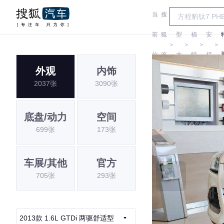
当
搜
车
长
前
狐
型
福
安
＞
＞
＞
＞
位
汽
大
特
福
外观
内饰
置:
车
全
特
2037张
3090张
底盘/动力
空间
699张
173张
车展/其他
官方
705张
293张
2013款 1.6L GTDi 两驱舒适型