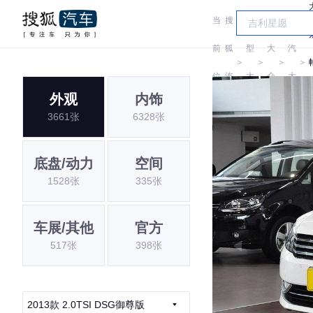
当
搜
车
上
前
狐
型
大
汽
＞
＞
＞
＞
位
汽
大
众
大
外观
内饰
置:
车
全
众
3661张
6328张
底盘/动力
空间
1528张
335张
车展/其他
官方
517张
398张
2013款 2.0TSI DSG御尊版