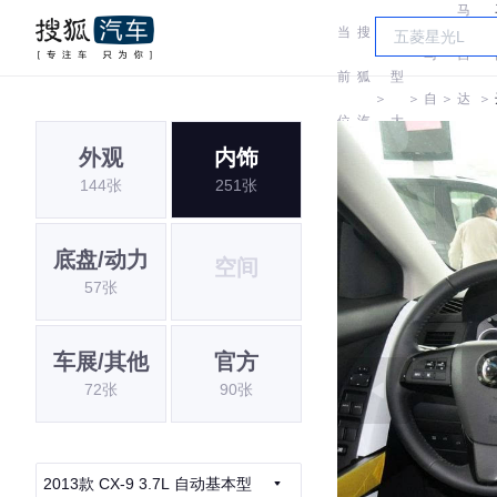
马
当
搜
车
马
自
前
狐
型
＞
＞
自
＞
达
＞
位
汽
大
达
(进
外观
内饰
置:
车
全
144张
251张
口)
底盘/动力
空间
57张
车展/其他
官方
72张
90张
2013款 CX-9 3.7L 自动基本型