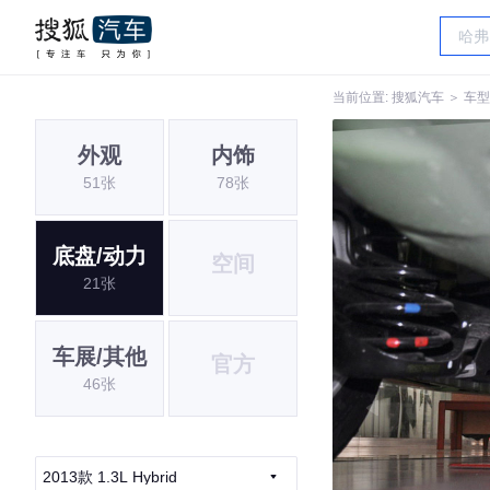
当前位置:
搜狐汽车
＞
车型
外观
内饰
51张
78张
底盘/动力
空间
21张
车展/其他
官方
46张
2013款 1.3L Hybrid