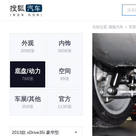
当前位置:
搜狐汽车
＞
车型
外观
内饰
2090张
3006张
底盘/动力
空间
768张
99张
车展/其他
官方
358张
1130张
2013款 xDrive35i 豪华型