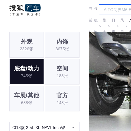
当
搜
车
东
前
狐
型
日
风
＞
＞
＞
＞
位
汽
大
产
日
外观
内饰
置:
车
全
产
2326张
3675张
底盘/动力
空间
745张
188张
车展/其他
官方
638张
143张
2013款 2.5L XL-NAVI Tech智享